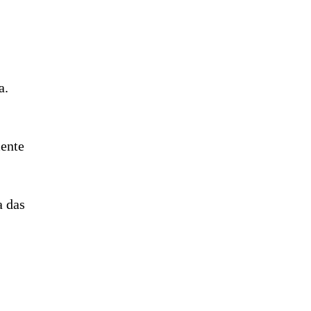
a.
mente
a das