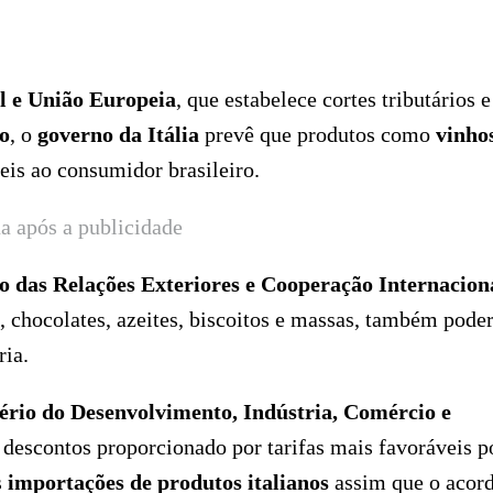
l e União Europeia
, que estabelece cortes tributários e
io
, o
governo da Itália
prevê que produtos como
vinho
eis ao consumidor brasileiro.
a após a publicidade
o das Relações Exteriores e Cooperação Internacion
s, chocolates, azeites, biscoitos e massas, também pode
ria.
ério do Desenvolvimento, Indústria, Comércio e
 descontos proporcionado por tarifas mais favoráveis 
s
importações de produtos italianos
assim que o acor