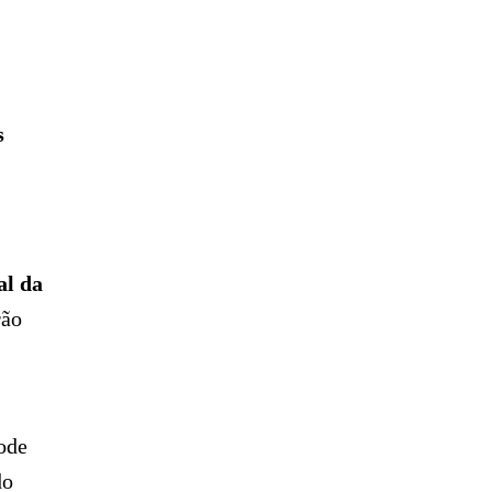
s
al da
rão
pode
do