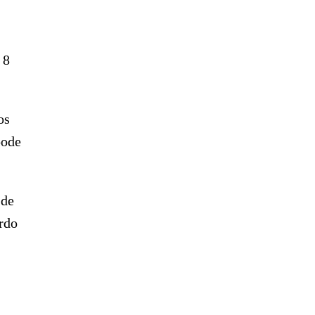
 8
os
pode
 de
rdo