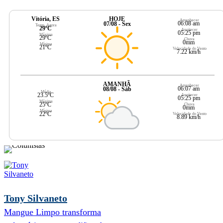
Vitória, ES
HOJE
Amanhecer
06:08 am
07/08 - Sex
Temp. Agora
29ºC
Anoitecer
05:25 pm
Máxima
29ºC
Chuva
0mm
Mínima
21ºC
Velocidade do Vento
7.22 km/h
AMANHÃ
Amanhecer
06:07 am
08/08 - Sáb
Média
23.5ºC
Anoitecer
05:25 pm
Máxima
25ºC
Chuva
0mm
Mínima
22ºC
Velocidade do Vento
8.89 km/h
Tony Silvaneto
Mangue Limpo transforma