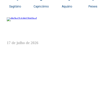
Assédio moral na esfera pública: quando a lei
existe, mas o medo continua governando
17 de julho de 2026