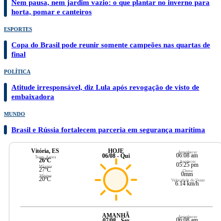
Nem pausa, nem jardim vazio: o que plantar no inverno para
horta, pomar e canteiros
ESPORTES
Copa do Brasil pode reunir somente campeões nas quartas de
final
POLÍTICA
Atitude irresponsável, diz Lula após revogação de visto de
embaixadora
MUNDO
Brasil e Rússia fortalecem parceria em segurança marítima
Vitória, ES
HOJE
Amanhecer
06:08 am
06/08 - Qui
Temp. Agora
26ºC
Anoitecer
05:25 pm
Máxima
27ºC
Chuva
0mm
Mínima
20ºC
Velocidade do Vento
6.14 km/h
AMANHÃ
Amanhecer
06:08 am
07/08 - Sex