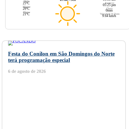
Média
25ºC
Anoitecer
05:25 pm
Máxima
29ºC
Chuva
0mm
Mínima
21ºC
Velocidade do Vento
9.64 km/h
Festa do Conilon em São Domingos do Norte
terá programação especial
6 de agosto de 2026