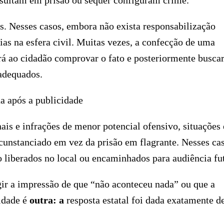
esultam em prisão ou sequer configuram crime.
. Nesses casos, embora não exista responsabilização
as na esfera civil. Muitas vezes, a confecção de uma
irá ao cidadão comprovar o fato e posteriormente buscar
 adequados.
a após a publicidade
is e infrações de menor potencial ofensivo, situações
rcunstanciado em vez da prisão em flagrante. Nesses ca
o liberados no local ou encaminhados para audiência fu
gir a impressão de que “não aconteceu nada” ou que a
lidade é
outra: a
resposta estatal foi dada exatamente d