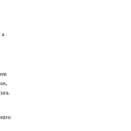
 a
 em
sos,
tura.
entro