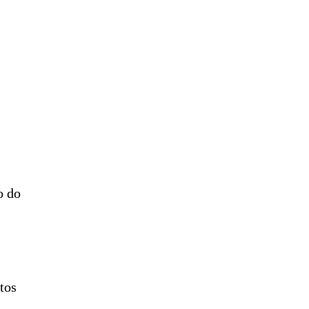
o do
tos