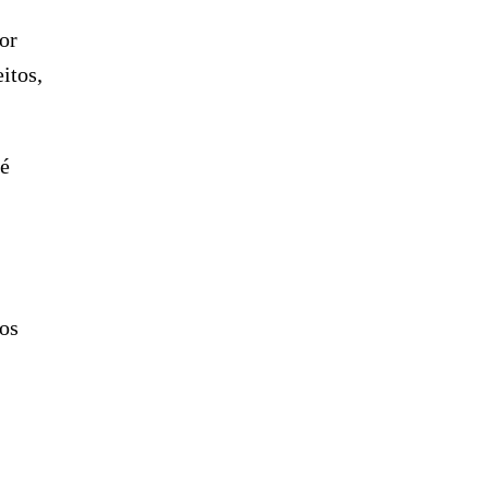
or
itos,
 é
 os