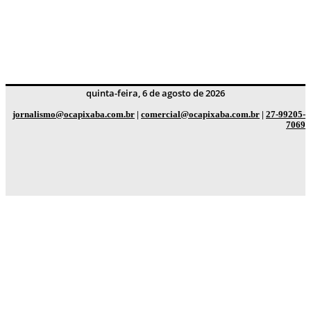
quinta-feira, 6 de agosto de 2026
jornalismo@ocapixaba.com.br
|
comercial@ocapixaba.com.br
|
27-99205-
7069