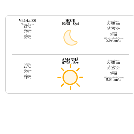
Vitória, ES
HOJE
Amanhecer
06:08 am
06/08 - Qui
Temp. Agora
23ºC
Anoitecer
05:25 pm
Máxima
27ºC
Chuva
0mm
Mínima
20ºC
Velocidade do Vento
5.69 km/h
AMANHÃ
Amanhecer
06:08 am
07/08 - Sex
Média
25ºC
Anoitecer
05:25 pm
Máxima
29ºC
Chuva
0mm
Mínima
21ºC
Velocidade do Vento
9.64 km/h