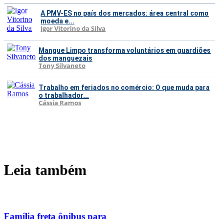
A PMV-ES no país dos mercados: área central como
moeda e...
Igor Vitorino da Silva
Mangue Limpo transforma voluntários em guardiões
dos manguezais
Tony Silvaneto
Trabalho em feriados no comércio: O que muda para
o trabalhador...
Cássia Ramos
Leia também
Família freta ônibus para