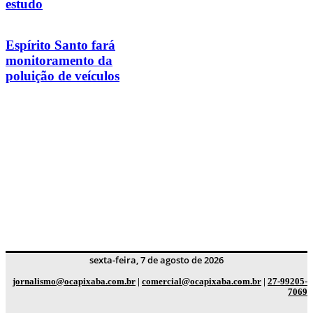
estudo
Espírito Santo fará
monitoramento da
poluição de veículos
sexta-feira, 7 de agosto de 2026
jornalismo@ocapixaba.com.br
|
comercial@ocapixaba.com.br
|
27-99205-
7069