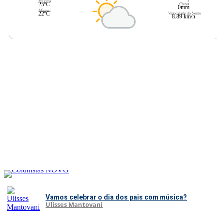
Máxima
25ºC
Chuva
0mm
Mínima
22ºC
Velocidade do Vento
8.89 km/h
Vamos celebrar o dia dos pais com música?
Ulisses Mantovani