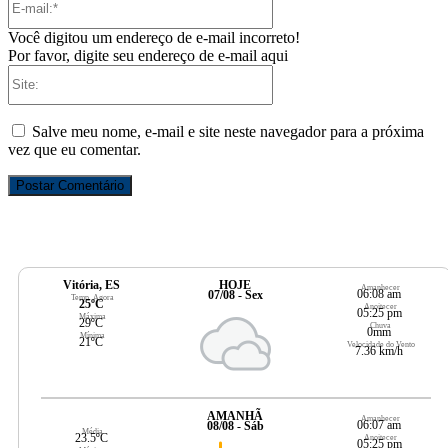
mail:*
Você digitou um endereço de e-mail incorreto!
Por favor, digite seu endereço de e-mail aqui
Site:
Salve meu nome, e-mail e site neste navegador para a próxima
vez que eu comentar.
Vitória, ES
HOJE
Amanhecer
06:08 am
07/08 - Sex
Temp. Agora
25ºC
Anoitecer
05:25 pm
Máxima
29ºC
Chuva
0mm
Mínima
21ºC
Velocidade do Vento
7.36 km/h
AMANHÃ
Amanhecer
06:07 am
08/08 - Sáb
Média
23.5ºC
Anoitecer
05:25 pm