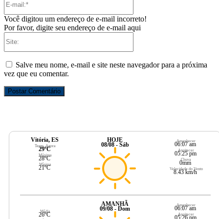
mail:*
Você digitou um endereço de e-mail incorreto!
Por favor, digite seu endereço de e-mail aqui
Site:
Salve meu nome, e-mail e site neste navegador para a próxima
vez que eu comentar.
Vitória, ES
HOJE
Amanhecer
06:07 am
08/08 - Sáb
Temp. Agora
29ºC
Anoitecer
05:25 pm
Máxima
28ºC
Chuva
0mm
Mínima
21ºC
Velocidade do Vento
8.43 km/h
AMANHÃ
Amanhecer
06:07 am
09/08 - Dom
Média
26ºC
Anoitecer
05:26 pm