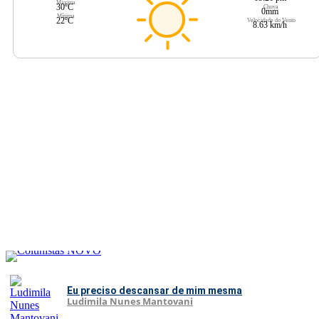
Máxima
30ºC
Chuva
0mm
Mínima
22ºC
Velocidade do Vento
8.63 km/h
Eu preciso descansar de mim mesma
Ludimila Nunes Mantovani