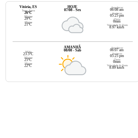
Vitória, ES
HOJE
Amanhecer
06:08 am
07/08 - Sex
Temp. Agora
26ºC
Anoitecer
05:25 pm
Máxima
29ºC
Chuva
0mm
Mínima
21ºC
Velocidade do Vento
8.97 km/h
AMANHÃ
Amanhecer
06:07 am
08/08 - Sáb
Média
23.5ºC
Anoitecer
05:25 pm
Máxima
25ºC
Chuva
0mm
Mínima
22ºC
Velocidade do Vento
8.89 km/h