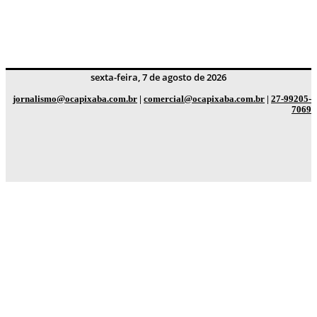
sexta-feira, 7 de agosto de 2026
jornalismo@ocapixaba.com.br
|
comercial@ocapixaba.com.br
|
27-99205-
7069