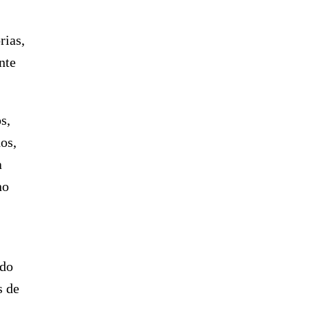
rias,
nte
s,
os,
a
no
ado
s de