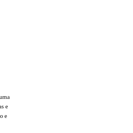
 uma
as e
o e