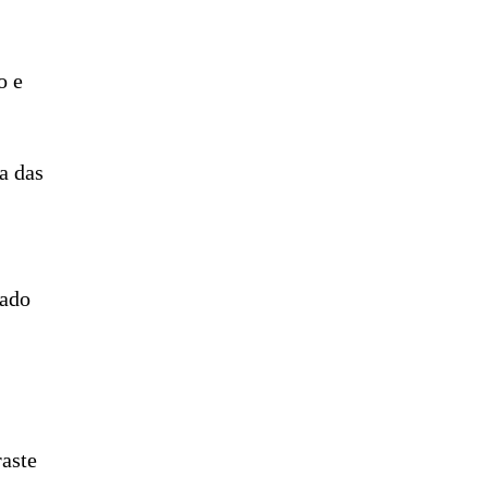
o e
a das
hado
raste