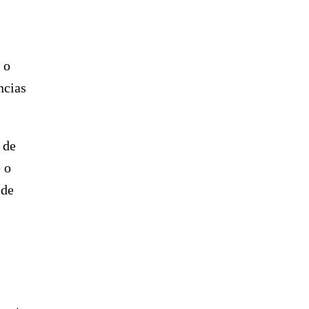
 o
ncias
 de
 o
 de