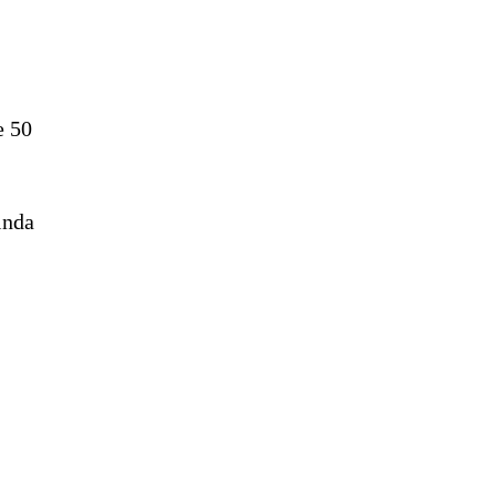
e 50
inda