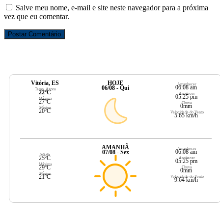
Salve meu nome, e-mail e site neste navegador para a próxima
vez que eu comentar.
Vitória, ES
HOJE
Amanhecer
06:08 am
06/08 - Qui
Temp. Agora
22ºC
Anoitecer
05:25 pm
Máxima
27ºC
Chuva
0mm
Mínima
20ºC
Velocidade do Vento
5.65 km/h
AMANHÃ
Amanhecer
06:08 am
07/08 - Sex
Média
25ºC
Anoitecer
05:25 pm
Máxima
29ºC
Chuva
0mm
Mínima
21ºC
Velocidade do Vento
9.64 km/h