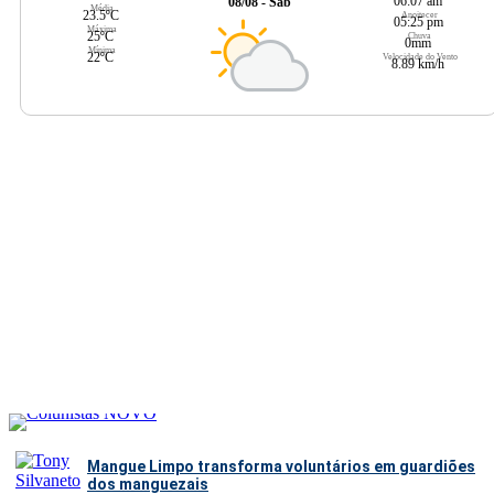
06:07 am
08/08 - Sáb
Média
23.5ºC
Anoitecer
05:25 pm
Máxima
25ºC
Chuva
0mm
Mínima
22ºC
Velocidade do Vento
8.89 km/h
Mangue Limpo transforma voluntários em guardiões
dos manguezais