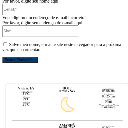
Por favor, digite seu nome aqui
E-
mail:*
Você digitou um endereço de e-mail incorreto!
Por favor, digite seu endereço de e-mail aqui
Site:
Salve meu nome, e-mail e site neste navegador para a próxima
vez que eu comentar.
Vitória, ES
HOJE
Amanhecer
06:08 am
07/08 - Sex
Temp. Agora
21ºC
Anoitecer
05:25 pm
Máxima
29ºC
Chuva
0mm
Mínima
21ºC
Velocidade do Vento
5.44 km/h
AMANHÃ
Amanhecer