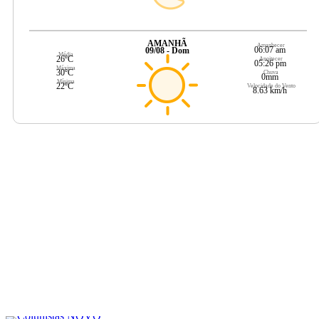
AMANHÃ
Amanhecer
06:07 am
09/08 - Dom
Média
26ºC
Anoitecer
05:26 pm
Máxima
30ºC
Chuva
0mm
Mínima
22ºC
Velocidade do Vento
8.63 km/h