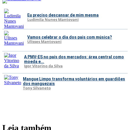
Eu preciso descansar de mim mesma
Ludimila Nunes Mantovani
Vamos celebrar o dia dos pais com música?
Ulisses Mantovani
A PMV-ES no país dos mercados: área central como
moeda e...
Igor Vitorino da Silva
Mangue Limpo transforma voluntários em guardiões
dos manguezais
Tony Silvaneto
Leia também