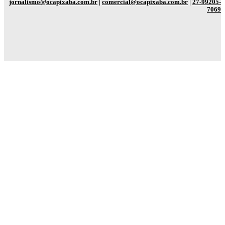
jornalismo@ocapixaba.com.br
|
comercial@ocapixaba.com.br
|
27-99205-
7069