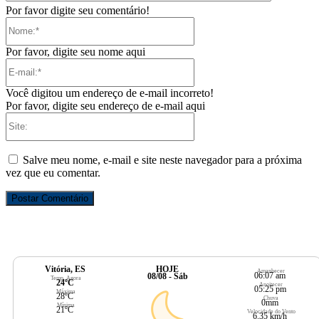
Por favor digite seu comentário!
Nome:*
Por favor, digite seu nome aqui
E-
mail:*
Você digitou um endereço de e-mail incorreto!
Por favor, digite seu endereço de e-mail aqui
Site:
Salve meu nome, e-mail e site neste navegador para a próxima
vez que eu comentar.
Vitória, ES
HOJE
Amanhecer
06:07 am
08/08 - Sáb
Temp. Agora
24ºC
Anoitecer
05:25 pm
Máxima
28ºC
Chuva
0mm
Mínima
21ºC
Velocidade do Vento
6.35 km/h