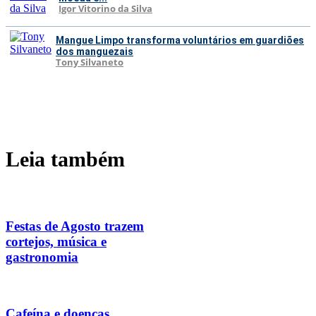
Igor Vitorino da Silva
Mangue Limpo transforma voluntários em guardiões
dos manguezais
Tony Silvaneto
Leia também
Festas de Agosto trazem
cortejos, música e
gastronomia
Cafeína e doenças