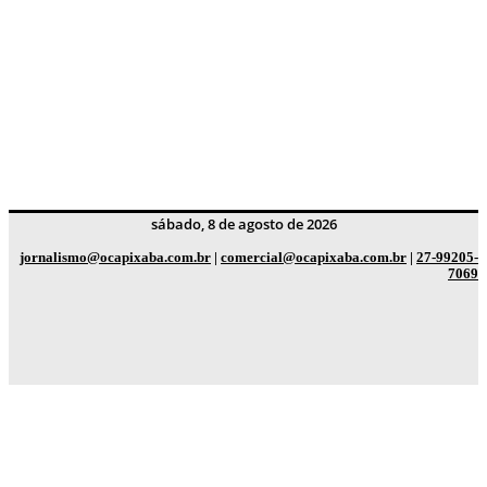
sábado, 8 de agosto de 2026
jornalismo@ocapixaba.com.br
|
comercial@ocapixaba.com.br
|
27-99205-
7069