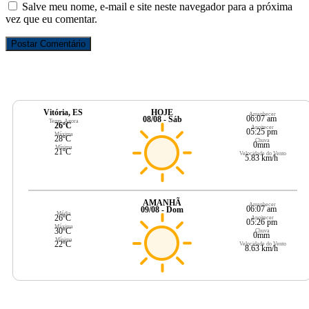
Salve meu nome, e-mail e site neste navegador para a próxima
vez que eu comentar.
Vitória, ES
HOJE
Amanhecer
06:07 am
08/08 - Sáb
Temp. Agora
26ºC
Anoitecer
05:25 pm
Máxima
28ºC
Chuva
0mm
Mínima
21ºC
Velocidade do Vento
5.83 km/h
AMANHÃ
Amanhecer
06:07 am
09/08 - Dom
Média
26ºC
Anoitecer
05:26 pm
Máxima
30ºC
Chuva
0mm
Mínima
22ºC
Velocidade do Vento
8.63 km/h