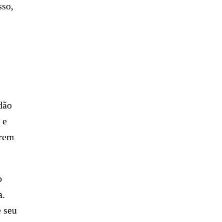
sso,
dão
 e
erem
o
a.
 seu