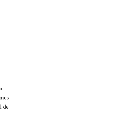
n
ames
l de