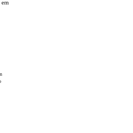
s em
um
o