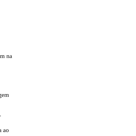
am na
igem
.
a ao