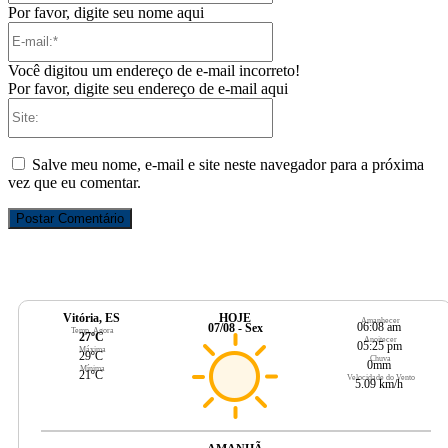
Por favor, digite seu nome aqui
E-
mail:*
Você digitou um endereço de e-mail incorreto!
Por favor, digite seu endereço de e-mail aqui
Site:
Salve meu nome, e-mail e site neste navegador para a próxima
vez que eu comentar.
Vitória, ES
HOJE
Amanhecer
06:08 am
07/08 - Sex
Temp. Agora
27ºC
Anoitecer
05:25 pm
Máxima
29ºC
Chuva
0mm
Mínima
21ºC
Velocidade do Vento
5.09 km/h