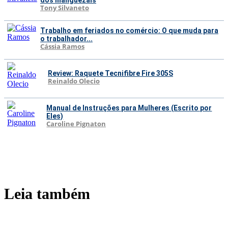
dos manguezais
Tony Silvaneto
Trabalho em feriados no comércio: O que muda para
o trabalhador...
Cássia Ramos
Review: Raquete Tecnifibre Fire 305S
Reinaldo Olecio
Manual de Instruções para Mulheres (Escrito por
Eles)
Caroline Pignaton
Leia também