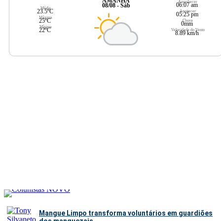
AMANHÃ
Amanhecer
06:07 am
08/08 - Sáb
Média
23.5ºC
Anoitecer
05:25 pm
Máxima
25ºC
Chuva
0mm
Mínima
22ºC
Velocidade do Vento
8.89 km/h
Mangue Limpo transforma voluntários em guardiões