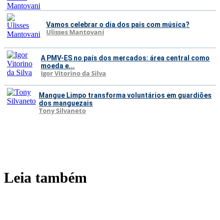
Vamos celebrar o dia dos pais com música?
Ulisses Mantovani
A PMV-ES no país dos mercados: área central como
moeda e...
Igor Vitorino da Silva
Mangue Limpo transforma voluntários em guardiões
dos manguezais
Tony Silvaneto
Leia também