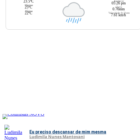
23.5ºC
Anoitecer
05:26 pm
Máxima
25ºC
Chuva
0.76mm
Mínima
22ºC
Velocidade do Vento
7.61 km/h
Eu preciso descansar de mim mesma
Ludimila Nunes Mantovani