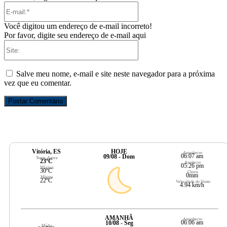
E-
mail:*
Você digitou um endereço de e-mail incorreto!
Por favor, digite seu endereço de e-mail aqui
Site:
Salve meu nome, e-mail e site neste navegador para a próxima
vez que eu comentar.
Vitória, ES
HOJE
Amanhecer
06:07 am
09/08 - Dom
Temp. Agora
23ºC
Anoitecer
05:26 pm
Máxima
30ºC
Chuva
0mm
Mínima
22ºC
Velocidade do Vento
4.94 km/h
AMANHÃ
Amanhecer
06:06 am
10/08 - Seg
Média