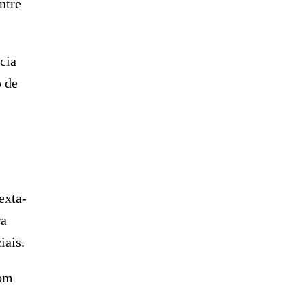
ntre
cia
o de
exta-
ra
iais.
com