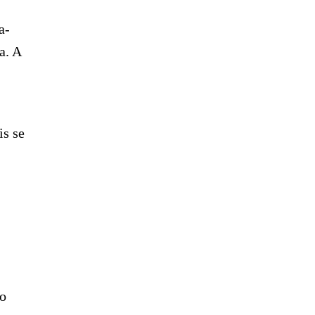
a-
a. A
is se
do