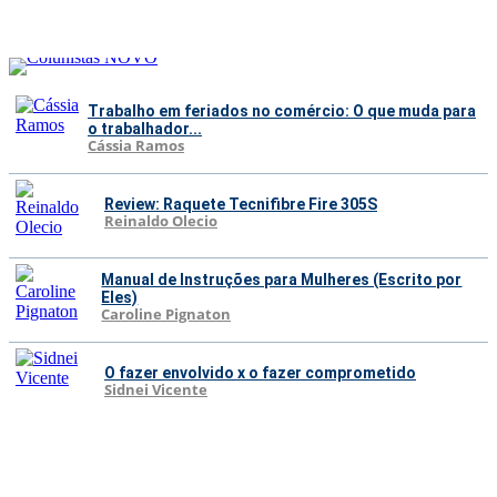
Trabalho em feriados no comércio: O que muda para
o trabalhador...
Cássia Ramos
Review: Raquete Tecnifibre Fire 305S
Reinaldo Olecio
Manual de Instruções para Mulheres (Escrito por
Eles)
Caroline Pignaton
O fazer envolvido x o fazer comprometido
Sidnei Vicente