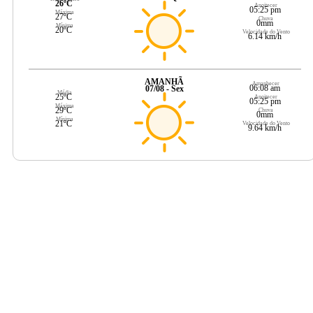
26ºC
Anoitecer
05:25 pm
Máxima
27ºC
Chuva
0mm
Mínima
20ºC
Velocidade do Vento
6.14 km/h
AMANHÃ
Amanhecer
06:08 am
07/08 - Sex
Média
25ºC
Anoitecer
05:25 pm
Máxima
29ºC
Chuva
0mm
Mínima
21ºC
Velocidade do Vento
9.64 km/h