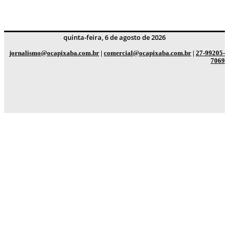
quinta-feira, 6 de agosto de 2026
jornalismo@ocapixaba.com.br
|
comercial@ocapixaba.com.br
|
27-99205-
7069