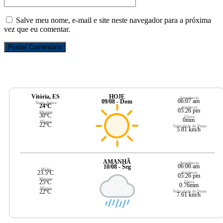
Salve meu nome, e-mail e site neste navegador para a próxima
vez que eu comentar.
Vitória, ES
HOJE
Amanhecer
06:07 am
09/08 - Dom
Temp. Agora
24ºC
Anoitecer
05:26 pm
Máxima
30ºC
Chuva
0mm
Mínima
22ºC
Velocidade do Vento
5.81 km/h
AMANHÃ
Amanhecer
06:06 am
10/08 - Seg
Média
23.5ºC
Anoitecer
05:26 pm
Máxima
25ºC
Chuva
0.76mm
Mínima
22ºC
Velocidade do Vento
7.61 km/h