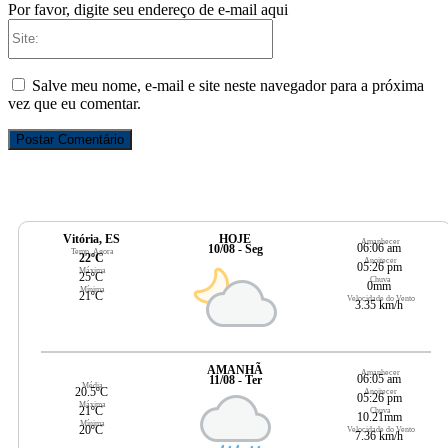
Por favor, digite seu endereço de e-mail aqui
Site:
Salve meu nome, e-mail e site neste navegador para a próxima
vez que eu comentar.
Vitória, ES
HOJE
Amanhecer
06:06 am
10/08 - Seg
Temp. Agora
22ºC
Anoitecer
05:26 pm
Máxima
25ºC
Chuva
0mm
Mínima
21ºC
Velocidade do Vento
3.35 km/h
AMANHÃ
Amanhecer
06:05 am
11/08 - Ter
Média
20.5ºC
Anoitecer
05:26 pm
Máxima
21ºC
Chuva
10.21mm
Mínima
20ºC
Velocidade do Vento
7.36 km/h