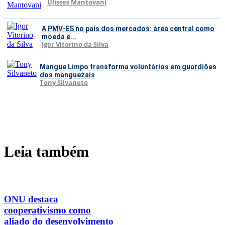
Ulisses Mantovani
A PMV-ES no país dos mercados: área central como
moeda e...
Igor Vitorino da Silva
Mangue Limpo transforma voluntários em guardiões
dos manguezais
Tony Silvaneto
Leia também
ONU destaca
cooperativismo como
aliado do desenvolvimento