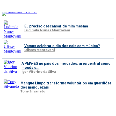
Eu preciso descansar de mim mesma
Ludimila Nunes Mantovani
Vamos celebrar o dia dos pais com música?
Ulisses Mantovani
A PMV-ES no país dos mercados: área central como
moeda e...
Igor Vitorino da Silva
Mangue Limpo transforma voluntários em guardiões
dos manguezais
Tony Silvaneto