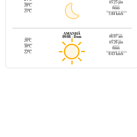
Anoitecer
05:25 pm
Máxima
28ºC
Chuva
0mm
Mínima
21ºC
Velocidade do Vento
5.84 km/h
AMANHÃ
Amanhecer
06:07 am
09/08 - Dom
Média
26ºC
Anoitecer
05:26 pm
Máxima
30ºC
Chuva
0mm
Mínima
22ºC
Velocidade do Vento
8.63 km/h