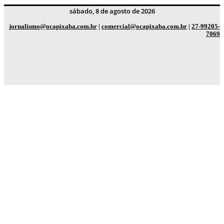
sábado, 8 de agosto de 2026
jornalismo@ocapixaba.com.br
|
comercial@ocapixaba.com.br
|
27-99205-
7069