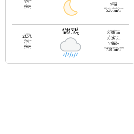
Máxima
30ºC
Chuva
0mm
Mínima
22ºC
Velocidade do Vento
5.35 km/h
AMANHÃ
Amanhecer
06:06 am
10/08 - Seg
Média
23.5ºC
Anoitecer
05:26 pm
Máxima
25ºC
Chuva
0.76mm
Mínima
22ºC
Velocidade do Vento
7.61 km/h