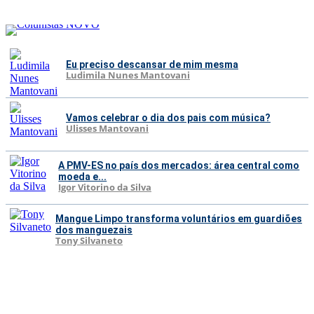
Eu preciso descansar de mim mesma
Ludimila Nunes Mantovani
Vamos celebrar o dia dos pais com música?
Ulisses Mantovani
A PMV-ES no país dos mercados: área central como
moeda e...
Igor Vitorino da Silva
Mangue Limpo transforma voluntários em guardiões
dos manguezais
Tony Silvaneto