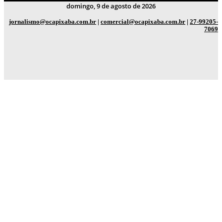
domingo, 9 de agosto de 2026
jornalismo@ocapixaba.com.br
|
comercial@ocapixaba.com.br
|
27-99205-
7069