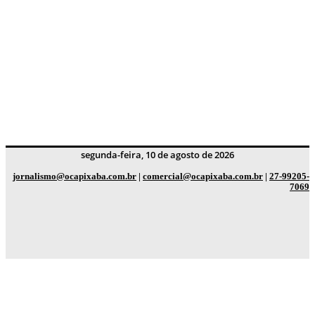
segunda-feira, 10 de agosto de 2026
jornalismo@ocapixaba.com.br
|
comercial@ocapixaba.com.br
|
27-99205-
7069