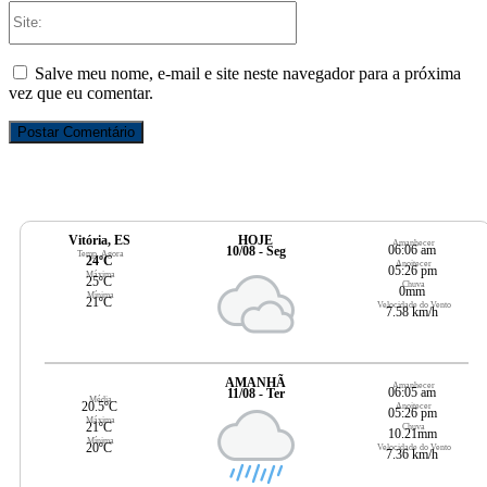
Site:
Salve meu nome, e-mail e site neste navegador para a próxima
vez que eu comentar.
Vitória, ES
HOJE
Amanhecer
06:06 am
10/08 - Seg
Temp. Agora
24ºC
Anoitecer
05:26 pm
Máxima
25ºC
Chuva
0mm
Mínima
21ºC
Velocidade do Vento
7.58 km/h
AMANHÃ
Amanhecer
06:05 am
11/08 - Ter
Média
20.5ºC
Anoitecer
05:26 pm
Máxima
21ºC
Chuva
10.21mm
Mínima
20ºC
Velocidade do Vento
7.36 km/h