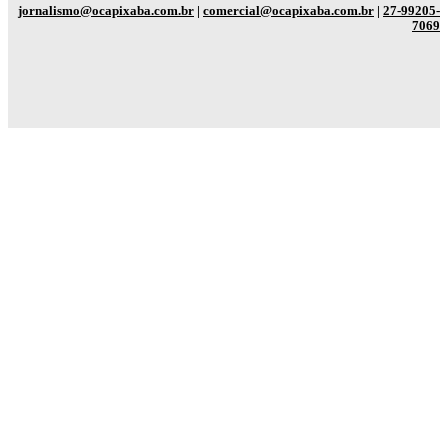
jornalismo@ocapixaba.com.br
|
comercial@ocapixaba.com.br
|
27-99205-
7069