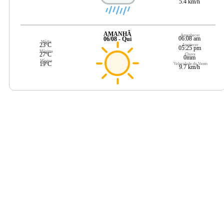
5.4 km/h
AMANHÃ
Amanhecer
06:08 am
06/08 - Qui
Média
23ºC
Anoitecer
05:25 pm
Máxima
27ºC
Chuva
0mm
Mínima
19ºC
Velocidade do Vento
9.7 km/h