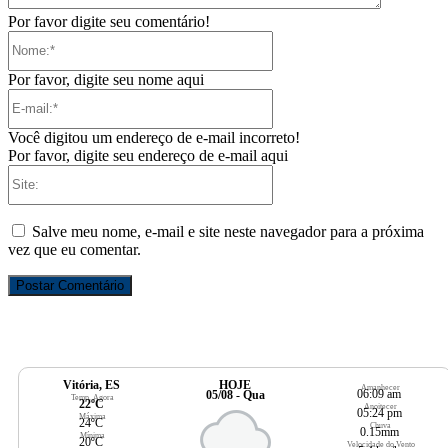
Por favor digite seu comentário!
Nome:*
Por favor, digite seu nome aqui
E-
mail:*
Você digitou um endereço de e-mail incorreto!
Por favor, digite seu endereço de e-mail aqui
Site:
Salve meu nome, e-mail e site neste navegador para a próxima
vez que eu comentar.
Vitória, ES
HOJE
Amanhecer
06:09 am
05/08 - Qua
Temp. Agora
22ºC
Anoitecer
05:24 pm
Máxima
24ºC
Chuva
0.15mm
Mínima
20ºC
Velocidade do Vento