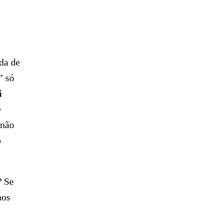
da de
” só
i
e
 não
o
?
Se
nos