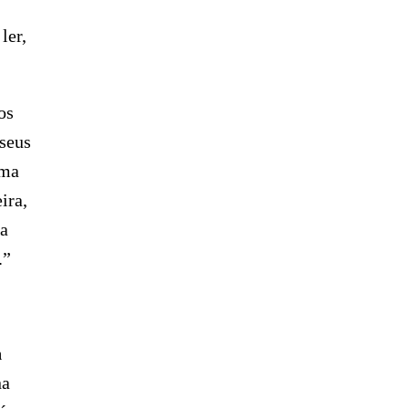
ler,
os
 seus
uma
ira,
ra
.”
n
na