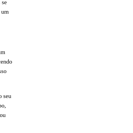
 se
m um
num
scendo
sso
o seu
po,
 ou