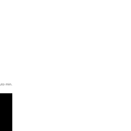
uto
min.