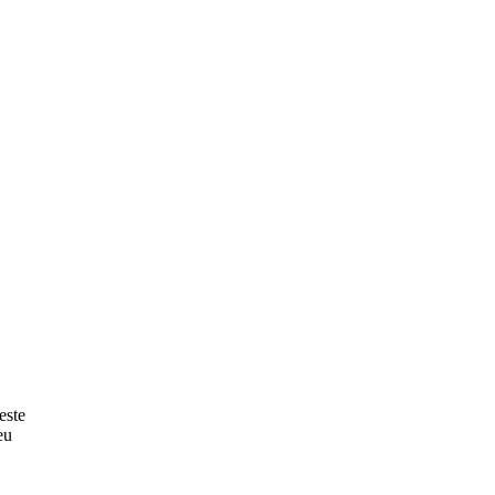
este
eu