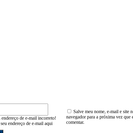
io:
E-
mail:*
Salve meu nome, e-mail e site n
navegador para a próxima vez que 
 endereço de e-mail incorreto!
comentar.
e seu endereço de e-mail aqui