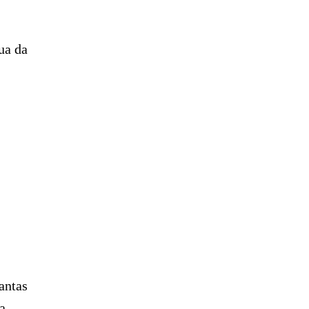
ua da
antas
na.