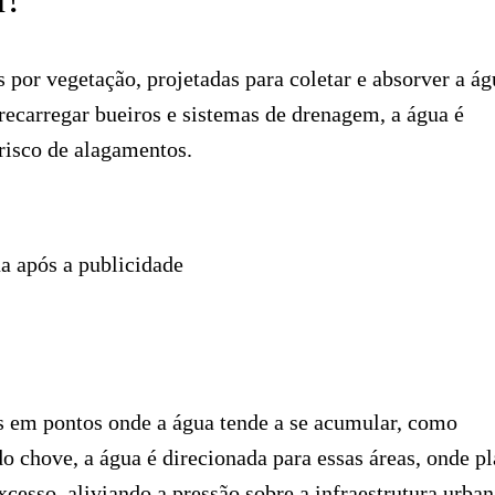
s por vegetação, projetadas para coletar e absorver a ág
recarregar bueiros e sistemas de drenagem, a água é
o risco de alagamentos.
a após a publicidade
os em pontos onde a água tende a se acumular, como
do chove, a água é direcionada para essas áreas, onde pl
excesso, aliviando a pressão sobre a infraestrutura urba