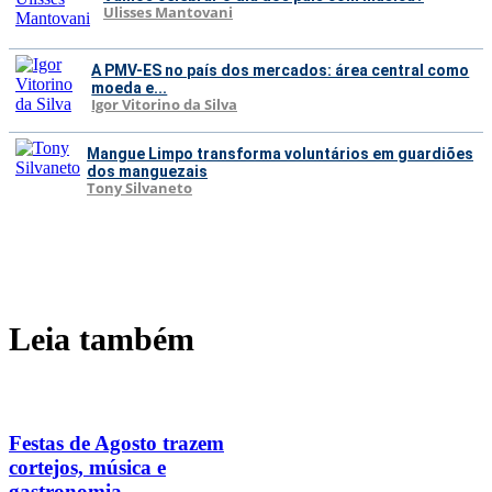
Ulisses Mantovani
A PMV-ES no país dos mercados: área central como
moeda e...
Igor Vitorino da Silva
Mangue Limpo transforma voluntários em guardiões
dos manguezais
Tony Silvaneto
Leia também
Festas de Agosto trazem
cortejos, música e
gastronomia