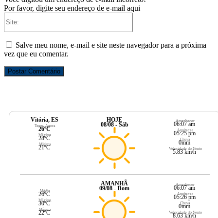
Por favor, digite seu endereço de e-mail aqui
Site:
Salve meu nome, e-mail e site neste navegador para a próxima
vez que eu comentar.
Vitória, ES
HOJE
Amanhecer
06:07 am
08/08 - Sáb
Temp. Agora
26ºC
Anoitecer
05:25 pm
Máxima
28ºC
Chuva
0mm
Mínima
21ºC
Velocidade do Vento
5.83 km/h
AMANHÃ
Amanhecer
06:07 am
09/08 - Dom
Média
26ºC
Anoitecer
05:26 pm
Máxima
30ºC
Chuva
0mm
Mínima
22ºC
Velocidade do Vento
8.63 km/h