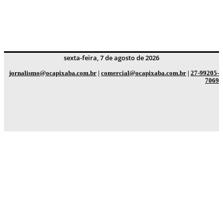
sexta-feira, 7 de agosto de 2026
jornalismo@ocapixaba.com.br
|
comercial@ocapixaba.com.br
|
27-99205-
7069