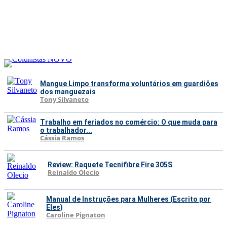
Mangue Limpo transforma voluntários em guardiões
dos manguezais
Tony Silvaneto
Trabalho em feriados no comércio: O que muda para
o trabalhador...
Cássia Ramos
Review: Raquete Tecnifibre Fire 305S
Reinaldo Olecio
Manual de Instruções para Mulheres (Escrito por
Eles)
Caroline Pignaton