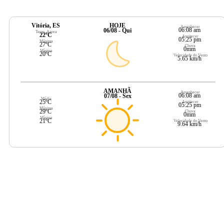
Vitória, ES
HOJE
Amanhecer
06:08 am
06/08 - Qui
Temp. Agora
22ºC
Anoitecer
05:25 pm
Máxima
27ºC
Chuva
0mm
Mínima
20ºC
Velocidade do Vento
5.65 km/h
AMANHÃ
Amanhecer
06:08 am
07/08 - Sex
Média
25ºC
Anoitecer
05:25 pm
Máxima
29ºC
Chuva
0mm
Mínima
21ºC
Velocidade do Vento
9.64 km/h