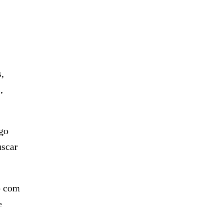
,
,
lgo
uscar
o com
e