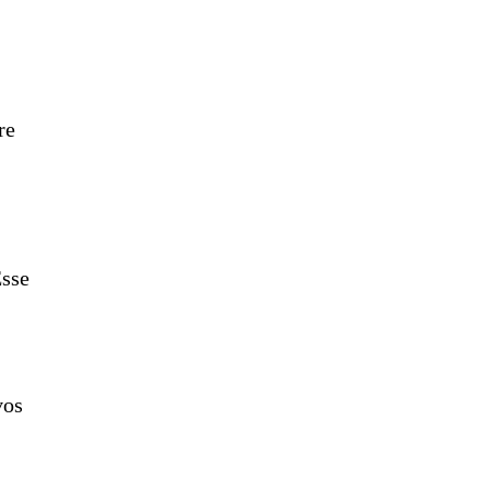
re
Esse
vos