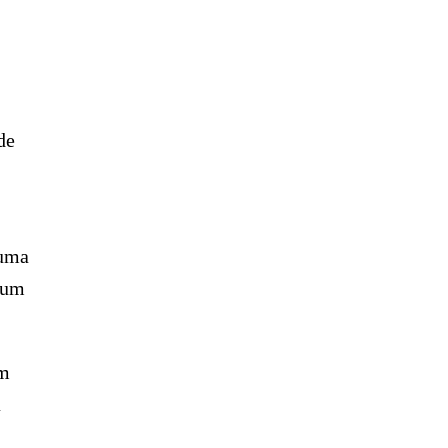
de
 uma
 um
um
a