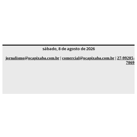
sábado, 8 de agosto de 2026
jornalismo@ocapixaba.com.br
|
comercial@ocapixaba.com.br
|
27-99205-
7069