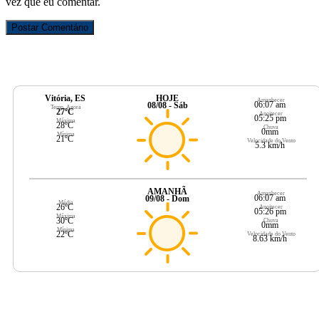
vez que eu comentar.
Vitória, ES
HOJE
Amanhecer
06:07 am
08/08 - Sáb
Temp. Agora
27ºC
Anoitecer
05:25 pm
Máxima
28ºC
Chuva
0mm
Mínima
21ºC
Velocidade do Vento
5.3 km/h
AMANHÃ
Amanhecer
06:07 am
09/08 - Dom
Média
26ºC
Anoitecer
05:26 pm
Máxima
30ºC
Chuva
0mm
Mínima
22ºC
Velocidade do Vento
8.63 km/h