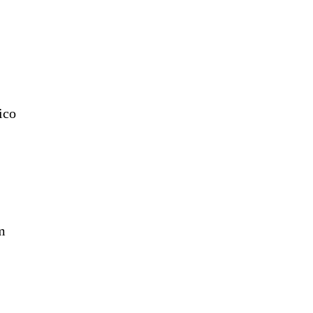
ico
m