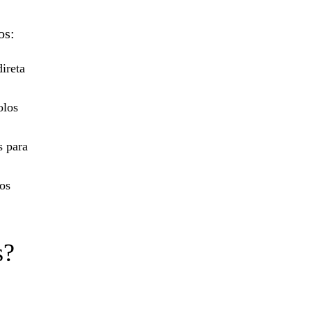
os:
ireta
olos
s para
tos
s?