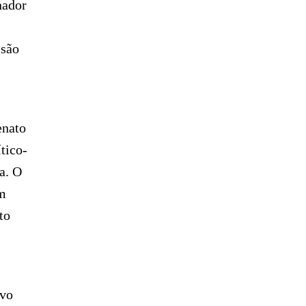
nador
ssão
enato
tico-
a. O
em
to
ivo