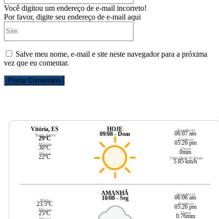
Você digitou um endereço de e-mail incorreto!
Por favor, digite seu endereço de e-mail aqui
Site:
Salve meu nome, e-mail e site neste navegador para a próxima
vez que eu comentar.
Vitória, ES
HOJE
Amanhecer
06:07 am
09/08 - Dom
Temp. Agora
29ºC
Anoitecer
05:26 pm
Máxima
30ºC
Chuva
0mm
Mínima
22ºC
Velocidade do Vento
5.85 km/h
AMANHÃ
Amanhecer
06:06 am
10/08 - Seg
Média
23.5ºC
Anoitecer
05:26 pm
Máxima
25ºC
Chuva
0.76mm