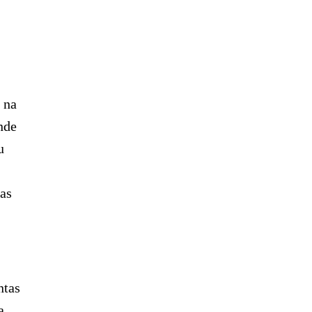
 na
nde
u
ias
ntas
a