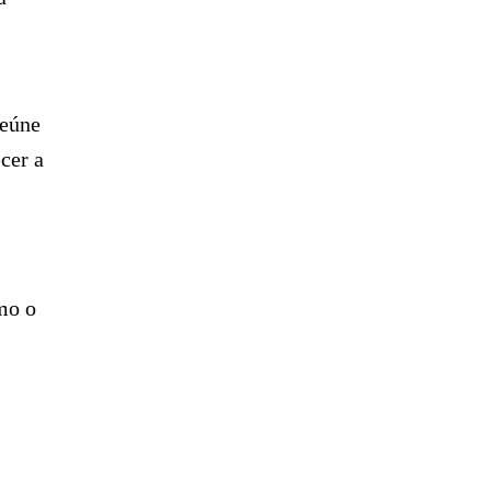
reúne
cer a
mo o