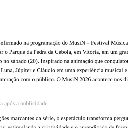
onfirmado na programação do MusiN – Festival Música
ar o Parque da Pedra da Cebola, em Vitória, em um gra
o no sábado (20). Inspirado na animação que conquisto
o Luna, Júpiter e Cláudio em uma experiência musical e
e interação com o público. O MusiN 2026 acontece nos d
a após a publicidade
ções marcantes da série, o espetáculo transforma pergu
as, estimulando a criatividade e o aprendizado de form