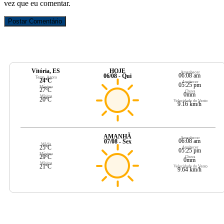
vez que eu comentar.
Vitória, ES
HOJE
Amanhecer
06:08 am
06/08 - Qui
Temp. Agora
24ºC
Anoitecer
05:25 pm
Máxima
27ºC
Chuva
0mm
Mínima
20ºC
Velocidade do Vento
9.16 km/h
AMANHÃ
Amanhecer
06:08 am
07/08 - Sex
Média
25ºC
Anoitecer
05:25 pm
Máxima
29ºC
Chuva
0mm
Mínima
21ºC
Velocidade do Vento
9.64 km/h