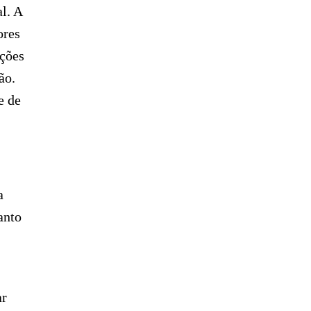
l. A
ores
ições
ão.
e de
a
anto
ar