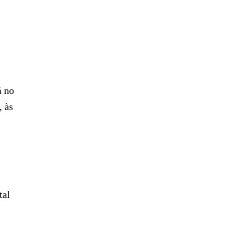
á no
, às
tal