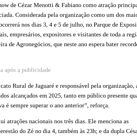
show de Cézar Menotti & Fabiano como atração principa
niciada. Considerada pela organização como um dos mai
correrá nos dias 3, 4 e 5 de julho, no Parque de Expos
is, empresários, expositores e visitantes de toda a regi
ira de Agronegócios, que neste ano espera bater record
a após a publicidade
cato Rural de Jaguaré e responsável pela organização, 
ltados alcançados em 2025, tanto em público presente qu
 é sempre superar o ano anterior”, reforça.
i atrações nacionais nos três dias. Ele menciona as
Serestão do Zé no dia 4, também às 23h; e da dupla Cés