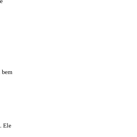
te
á bem
. Ele