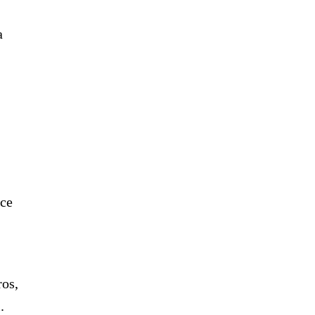
a
ece
os,
.