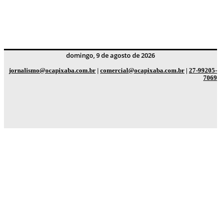
domingo, 9 de agosto de 2026
jornalismo@ocapixaba.com.br
|
comercial@ocapixaba.com.br
|
27-99205-
7069