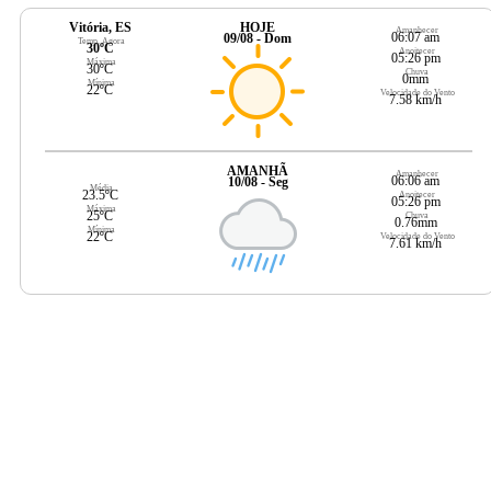
Vitória, ES
HOJE
Amanhecer
06:07 am
09/08 - Dom
Temp. Agora
30ºC
Anoitecer
05:26 pm
Máxima
30ºC
Chuva
0mm
Mínima
22ºC
Velocidade do Vento
7.58 km/h
AMANHÃ
Amanhecer
06:06 am
10/08 - Seg
Média
23.5ºC
Anoitecer
05:26 pm
Máxima
25ºC
Chuva
0.76mm
Mínima
22ºC
Velocidade do Vento
7.61 km/h