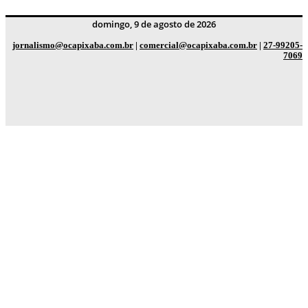
domingo, 9 de agosto de 2026
jornalismo@ocapixaba.com.br
|
comercial@ocapixaba.com.br
|
27-99205-
7069