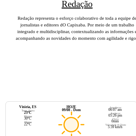
Redação
Redação representa o esforço colaborativo de toda a equipe d
jornalistas e editores dO Capixaba. Por meio de um trabalho
integrado e multidisciplinar, contextualizando as informações 
acompanhando as novidades do momento com agilidade e rigo
Vitória, ES
HOJE
Amanhecer
06:07 am
09/08 - Dom
Temp. Agora
23ºC
Anoitecer
05:26 pm
Máxima
30ºC
Chuva
0mm
Mínima
22ºC
Velocidade do Vento
5.59 km/h