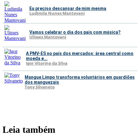
Eu preciso descansar de mim mesma
Ludimila Nunes Mantovani
Vamos celebrar o dia dos pais com música?
Ulisses Mantovani
A PMV-ES no país dos mercados: área central como
moeda e...
Igor Vitorino da Silva
Mangue Limpo transforma voluntários em guardiões
dos manguezais
Tony Silvaneto
Leia também