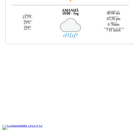
AMANHÃ
Amanhecer
06:06 am
10/08 - Seg
Média
23.5ºC
Anoitecer
05:26 pm
Máxima
25ºC
Chuva
0.76mm
Mínima
22ºC
Velocidade do Vento
7.61 km/h