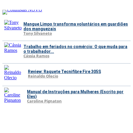
Mangue Limpo transforma voluntários em guardiões
dos manguezais
Tony Silvaneto
Trabalho em feriados no comércio: O que muda para
o trabalhador...
Cássia Ramos
Review: Raquete Tecnifibre Fire 305S
Reinaldo Olecio
Manual de Instruções para Mulheres (Escrito por
Eles)
Caroline Pignaton