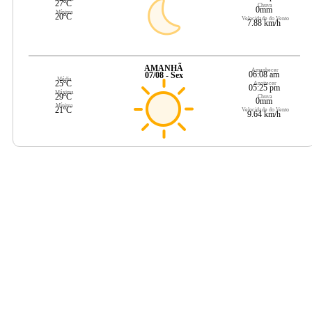
27ºC
Chuva
0mm
Mínima
20ºC
Velocidade do Vento
7.88 km/h
AMANHÃ
Amanhecer
06:08 am
07/08 - Sex
Média
25ºC
Anoitecer
05:25 pm
Máxima
29ºC
Chuva
0mm
Mínima
21ºC
Velocidade do Vento
9.64 km/h