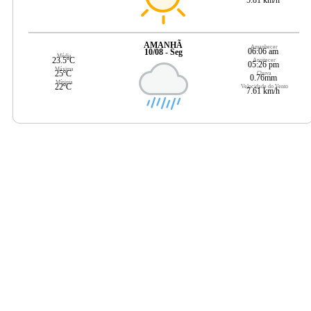
AMANHÃ
Amanhecer
06:06 am
10/08 - Seg
Média
23.5ºC
Anoitecer
05:26 pm
Máxima
25ºC
Chuva
0.76mm
Mínima
22ºC
Velocidade do Vento
7.61 km/h