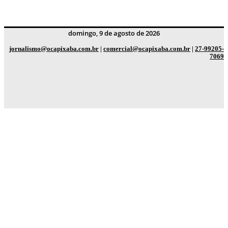
domingo, 9 de agosto de 2026
jornalismo@ocapixaba.com.br
|
comercial@ocapixaba.com.br
|
27-99205-
7069