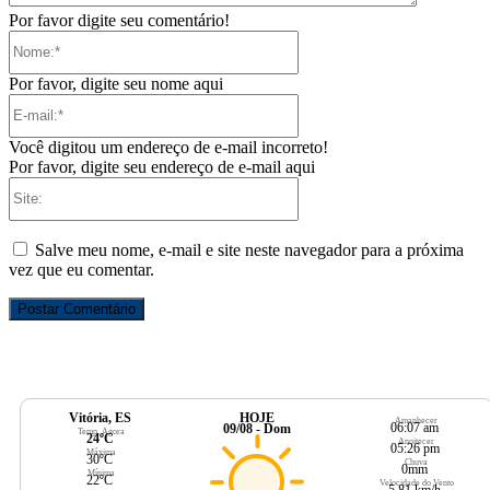
Por favor digite seu comentário!
Nome:*
Por favor, digite seu nome aqui
E-
mail:*
Você digitou um endereço de e-mail incorreto!
Por favor, digite seu endereço de e-mail aqui
Site:
Salve meu nome, e-mail e site neste navegador para a próxima
vez que eu comentar.
Vitória, ES
HOJE
Amanhecer
06:07 am
09/08 - Dom
Temp. Agora
24ºC
Anoitecer
05:26 pm
Máxima
30ºC
Chuva
0mm
Mínima
22ºC
Velocidade do Vento
5.81 km/h