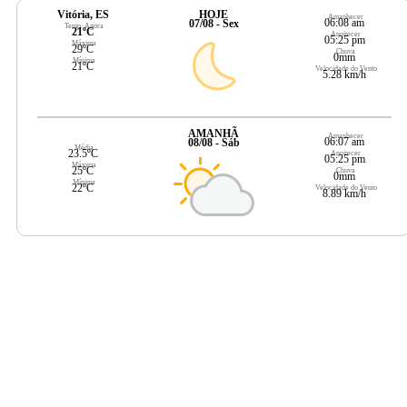
Vitória, ES
HOJE
Amanhecer
06:08 am
07/08 - Sex
Temp. Agora
21ºC
Anoitecer
05:25 pm
Máxima
29ºC
Chuva
0mm
Mínima
21ºC
Velocidade do Vento
5.28 km/h
AMANHÃ
Amanhecer
06:07 am
08/08 - Sáb
Média
23.5ºC
Anoitecer
05:25 pm
Máxima
25ºC
Chuva
0mm
Mínima
22ºC
Velocidade do Vento
8.89 km/h