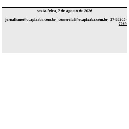
sexta-feira, 7 de agosto de 2026
jornalismo@ocapixaba.com.br
|
comercial@ocapixaba.com.br
|
27-99205-
7069