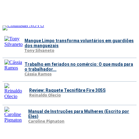
Mangue Limpo transforma voluntários em guardiões
dos manguezais
Tony Silvaneto
Trabalho em feriados no comércio: O que muda para
o trabalhador...
Cássia Ramos
Review: Raquete Tecnifibre Fire 305S
Reinaldo Olecio
Manual de Instruções para Mulheres (Escrito por
Eles)
Caroline Pignaton