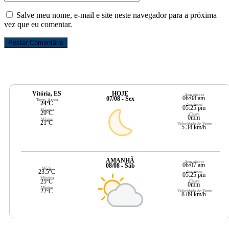
Salve meu nome, e-mail e site neste navegador para a próxima
vez que eu comentar.
Vitória, ES
HOJE
Amanhecer
06:08 am
07/08 - Sex
Temp. Agora
24ºC
Anoitecer
05:25 pm
Máxima
29ºC
Chuva
0mm
Mínima
21ºC
Velocidade do Vento
5.34 km/h
AMANHÃ
Amanhecer
06:07 am
08/08 - Sáb
Média
23.5ºC
Anoitecer
05:25 pm
Máxima
25ºC
Chuva
0mm
Mínima
22ºC
Velocidade do Vento
8.89 km/h