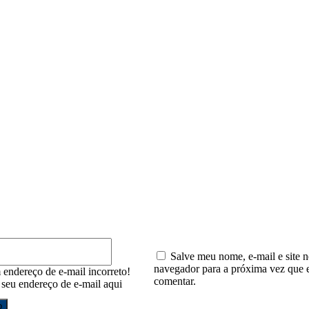
io:
E-
mail:*
Salve meu nome, e-mail e site n
navegador para a próxima vez que 
 endereço de e-mail incorreto!
comentar.
e seu endereço de e-mail aqui