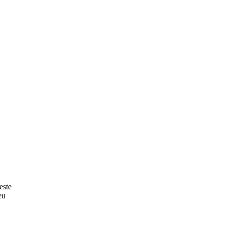
este
eu