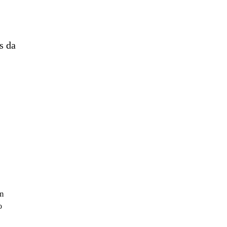
s da
um
o