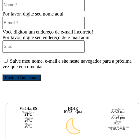
Nome:*
Por favor, digite seu nome aqui
E-
mail:*
Você digitou um endereço de e-mail incorreto!
Por favor, digite seu endereço de e-mail aqui
Site:
Salve meu nome, e-mail e site neste navegador para a próxima
vez que eu comentar.
Vitória, ES
HOJE
Amanhecer
06:09 am
05/08 - Qua
Temp. Agora
21ºC
Anoitecer
05:24 pm
Máxima
24ºC
Chuva
0mm
Mínima
20ºC
Velocidade do Vento
5.06 km/h