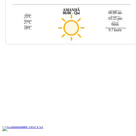
AMANHÃ
Amanhecer
06:08 am
06/08 - Qui
Média
23ºC
Anoitecer
05:25 pm
Máxima
27ºC
Chuva
0mm
Mínima
19ºC
Velocidade do Vento
9.7 km/h