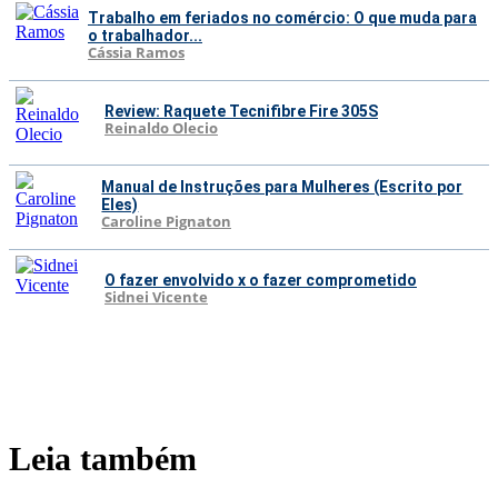
Trabalho em feriados no comércio: O que muda para
o trabalhador...
Cássia Ramos
Review: Raquete Tecnifibre Fire 305S
Reinaldo Olecio
Manual de Instruções para Mulheres (Escrito por
Eles)
Caroline Pignaton
O fazer envolvido x o fazer comprometido
Sidnei Vicente
Leia também