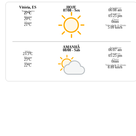
Vitória, ES
HOJE
Amanhecer
06:08 am
07/08 - Sex
Temp. Agora
27ºC
Anoitecer
05:25 pm
Máxima
29ºC
Chuva
0mm
Mínima
21ºC
Velocidade do Vento
5.09 km/h
AMANHÃ
Amanhecer
06:07 am
08/08 - Sáb
Média
23.5ºC
Anoitecer
05:25 pm
Máxima
25ºC
Chuva
0mm
Mínima
22ºC
Velocidade do Vento
8.89 km/h