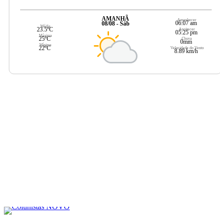
AMANHÃ
Amanhecer
06:07 am
08/08 - Sáb
Média
23.5ºC
Anoitecer
05:25 pm
Máxima
25ºC
Chuva
0mm
Mínima
22ºC
Velocidade do Vento
8.89 km/h