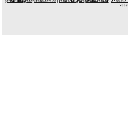
jornalismo@ocapixaba.com.br
|
comercial@ocapixaba.com.br
|
27-99205-
7069