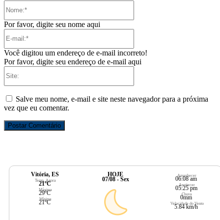
Nome:*
Por favor, digite seu nome aqui
E-
mail:*
Você digitou um endereço de e-mail incorreto!
Por favor, digite seu endereço de e-mail aqui
Site:
Salve meu nome, e-mail e site neste navegador para a próxima
vez que eu comentar.
Vitória, ES
HOJE
Amanhecer
06:08 am
07/08 - Sex
Temp. Agora
21ºC
Anoitecer
05:25 pm
Máxima
29ºC
Chuva
0mm
Mínima
21ºC
Velocidade do Vento
5.84 km/h