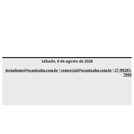
sábado, 8 de agosto de 2026
jornalismo@ocapixaba.com.br
|
comercial@ocapixaba.com.br
|
27-99205-
7069