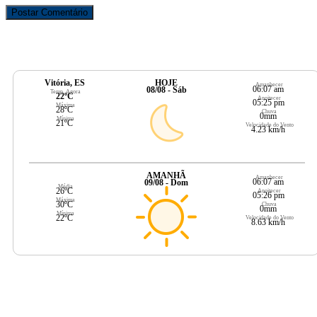
Vitória, ES
HOJE
Amanhecer
06:07 am
08/08 - Sáb
Temp. Agora
22ºC
Anoitecer
05:25 pm
Máxima
28ºC
Chuva
0mm
Mínima
21ºC
Velocidade do Vento
4.23 km/h
AMANHÃ
Amanhecer
06:07 am
09/08 - Dom
Média
26ºC
Anoitecer
05:26 pm
Máxima
30ºC
Chuva
0mm
Mínima
22ºC
Velocidade do Vento
8.63 km/h